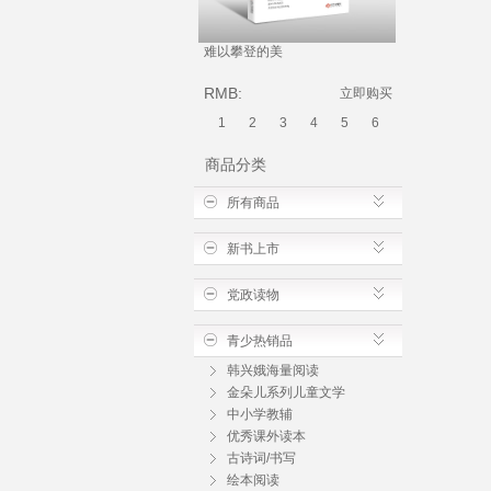
难以攀登的美
《欧阳修文化
《一代文宗：
与宗师地位》
RMB:
RMB:
立即购买
阳修的仕宦经
《六一之乐：
1
2
3
4
5
6
与治学品性》
阳：吉安社会
商品分类
记》 《一
所有商品
新书上市
党政读物
青少热销品
韩兴娥海量阅读
金朵儿系列儿童文学
中小学教辅
优秀课外读本
古诗词/书写
绘本阅读