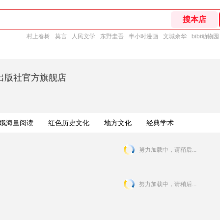
村上春树
莫言
人民文学
东野圭吾
半小时漫画
文城余华
bibi动物园
出版社官方旗舰店
娥海量阅读
红色历史文化
地方文化
经典学术
卖推荐
热卖推荐
热卖推荐
努力加载中，请稍后...
努力加载中，请稍后...